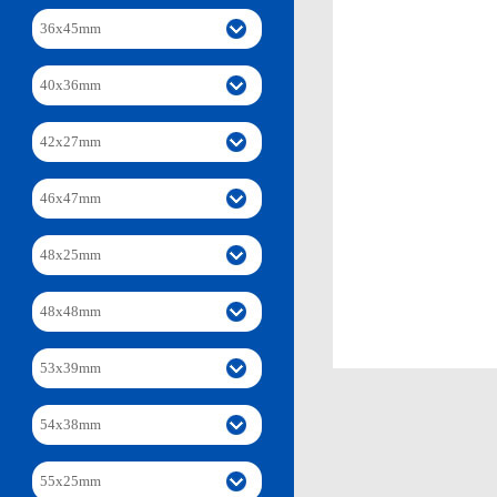
36x45mm
40x36mm
42x27mm
46x47mm
48x25mm
48x48mm
53x39mm
54x38mm
55x25mm