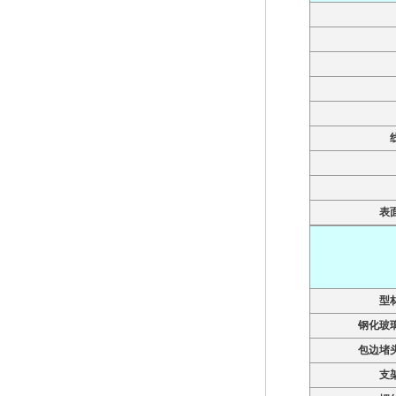
表
型
钢化玻
包边堵
支