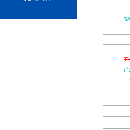
塑
开
适