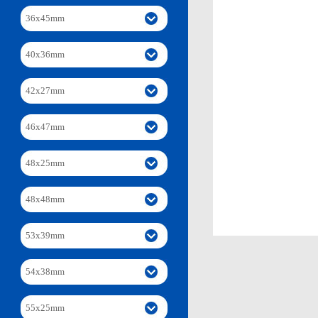
36x45mm
40x36mm
42x27mm
46x47mm
48x25mm
48x48mm
53x39mm
54x38mm
55x25mm